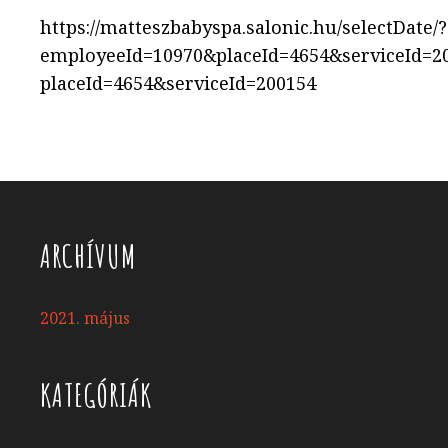
https://matteszbabyspa.salonic.hu/selectDate/?
employeeId=10970&placeId=4654&serviceId=2
placeId=4654&serviceId=200154
ARCHÍVUM
2021. május
KATEGÓRIÁK