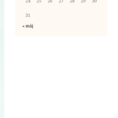
24
25
26
27
28
29
30
31
« máj